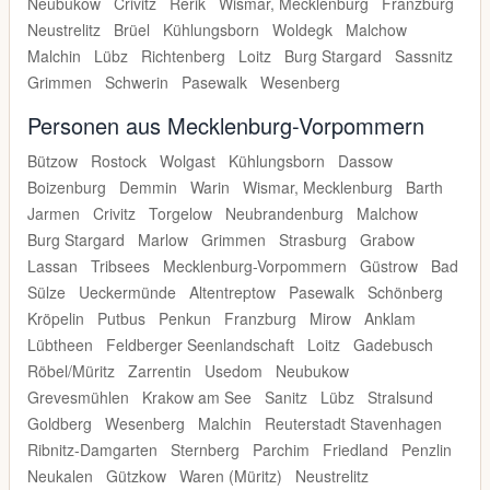
Neubukow
Crivitz
Rerik
Wismar, Mecklenburg
Franzburg
Neustrelitz
Brüel
Kühlungsborn
Woldegk
Malchow
Malchin
Lübz
Richtenberg
Loitz
Burg Stargard
Sassnitz
Grimmen
Schwerin
Pasewalk
Wesenberg
Personen aus Mecklenburg-Vorpommern
Bützow
Rostock
Wolgast
Kühlungsborn
Dassow
Boizenburg
Demmin
Warin
Wismar, Mecklenburg
Barth
Jarmen
Crivitz
Torgelow
Neubrandenburg
Malchow
Burg Stargard
Marlow
Grimmen
Strasburg
Grabow
Lassan
Tribsees
Mecklenburg-Vorpommern
Güstrow
Bad
Sülze
Ueckermünde
Altentreptow
Pasewalk
Schönberg
Kröpelin
Putbus
Penkun
Franzburg
Mirow
Anklam
Lübtheen
Feldberger Seenlandschaft
Loitz
Gadebusch
Röbel/Müritz
Zarrentin
Usedom
Neubukow
Grevesmühlen
Krakow am See
Sanitz
Lübz
Stralsund
Goldberg
Wesenberg
Malchin
Reuterstadt Stavenhagen
Ribnitz-Damgarten
Sternberg
Parchim
Friedland
Penzlin
Neukalen
Gützkow
Waren (Müritz)
Neustrelitz