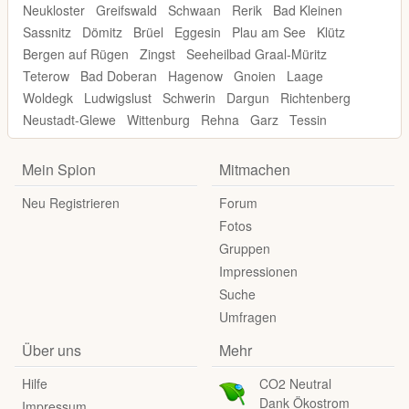
Neukloster
Greifswald
Schwaan
Rerik
Bad Kleinen
Sassnitz
Dömitz
Brüel
Eggesin
Plau am See
Klütz
Bergen auf Rügen
Zingst
Seeheilbad Graal-Müritz
Teterow
Bad Doberan
Hagenow
Gnoien
Laage
Woldegk
Ludwigslust
Schwerin
Dargun
Richtenberg
Neustadt-Glewe
Wittenburg
Rehna
Garz
Tessin
Mein Spion
Mitmachen
Neu Registrieren
Forum
Fotos
Gruppen
Impressionen
Suche
Umfragen
Über uns
Mehr
Hilfe
CO2 Neutral
Dank Ökostrom
Impressum