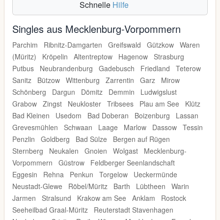
Schnelle
Hilfe
Singles aus Mecklenburg-Vorpommern
Parchim
Ribnitz-Damgarten
Greifswald
Gützkow
Waren
(Müritz)
Kröpelin
Altentreptow
Hagenow
Strasburg
Putbus
Neubrandenburg
Gadebusch
Friedland
Teterow
Sanitz
Bützow
Wittenburg
Zarrentin
Garz
Mirow
Schönberg
Dargun
Dömitz
Demmin
Ludwigslust
Grabow
Zingst
Neukloster
Tribsees
Plau am See
Klütz
Bad Kleinen
Usedom
Bad Doberan
Boizenburg
Lassan
Grevesmühlen
Schwaan
Laage
Marlow
Dassow
Tessin
Penzlin
Goldberg
Bad Sülze
Bergen auf Rügen
Sternberg
Neukalen
Gnoien
Wolgast
Mecklenburg-
Vorpommern
Güstrow
Feldberger Seenlandschaft
Eggesin
Rehna
Penkun
Torgelow
Ueckermünde
Neustadt-Glewe
Röbel/Müritz
Barth
Lübtheen
Warin
Jarmen
Stralsund
Krakow am See
Anklam
Rostock
Seeheilbad Graal-Müritz
Reuterstadt Stavenhagen