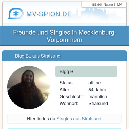
183.941
Nutzer in MV
MV-SPION.DE
Freunde und Singles in Mecklenburg-
Vorpommern
Bigg B., aus Stralsund
Bigg B.
Status:
offline
Alter:
54 Jahre
Geschlecht:
männlich
Wohnort:
Stralsund
Hier findes du
Singles aus Stralsund
.