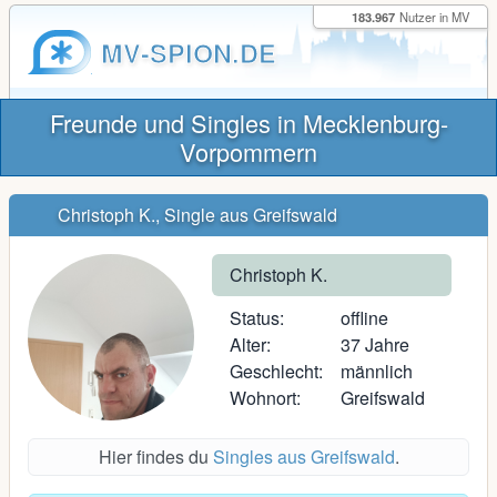
183.967
Nutzer in MV
MV-SPION.DE
Freunde und Singles in Mecklenburg-
Vorpommern
Christoph K., Single aus Greifswald
Christoph K.
Status:
offline
Alter:
37 Jahre
Geschlecht:
männlich
Wohnort:
Greifswald
Hier findes du
Singles aus Greifswald
.