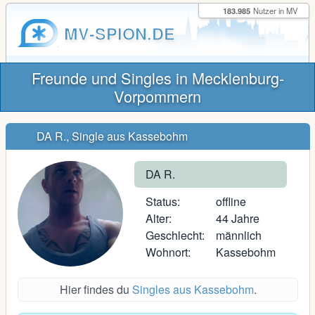
183.985
Nutzer in MV
MV-SPION.DE
Freunde und Singles in Mecklenburg-
Vorpommern
DA R., Single aus Kassebohm
DA R.
Status:
offline
Alter:
44 Jahre
Geschlecht:
männlich
Wohnort:
Kassebohm
Hier findes du
Singles aus Kassebohm
.