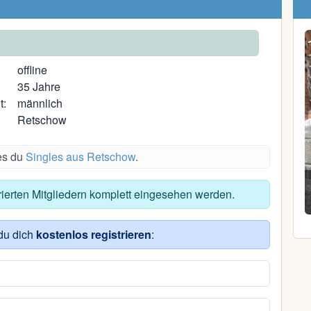
offline
35 Jahre
t:
männlich
Retschow
es du
Singles aus Retschow
.
Robert K.
trierten Mitgliedern komplett eingesehen werden.
45, Rankwitz
du dich
kostenlos registrieren
: