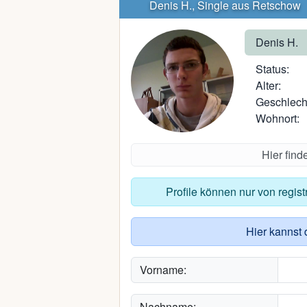
Denis H., Single aus Retschow
Denis H.
Status:
Alter:
Geschlech
Wohnort:
Hier find
Profile können nur von regis
Hier kannst 
Vorname:
Nachname: