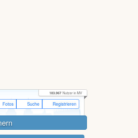
183.967
Nutzer in MV
Fotos
Suche
Registrieren
mern