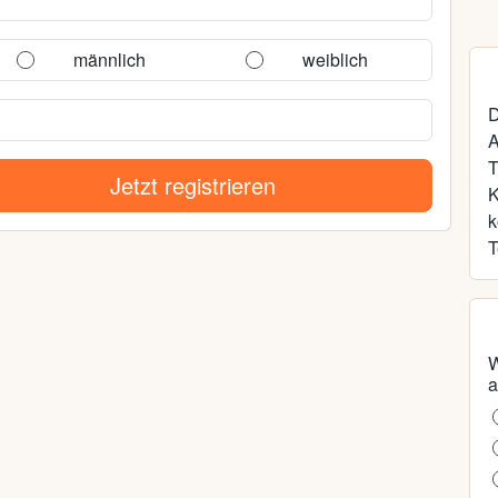
männlich
weiblich
D
A
T
Jetzt registrieren
k
T
W
a