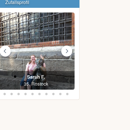
Zufallsprofil
Sarah F.
Lars N.
35, Rostock
52, Rehna