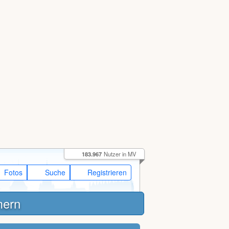
183.967
Nutzer in MV
Fotos
Suche
Registrieren
mern