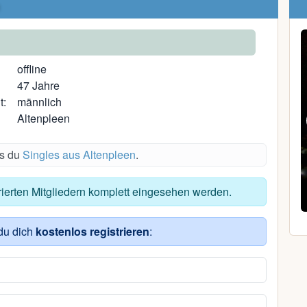
offline
47 Jahre
t:
männlich
Altenpleen
es du
Singles aus Altenpleen
.
Loeckchen84
trierten Mitgliedern komplett eingesehen werden.
42, Greifswald
du dich
kostenlos registrieren
: