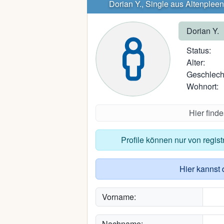
Dorian Y., Single aus Altenpleen
Dorian Y.
Status:
Alter:
Geschlech
Wohnort:
Hier find
Profile können nur von regis
Hier kannst 
Vorname:
Nachname: