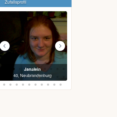
Zufallsprofil
Janalein
Maik Z.
40, Neubrandenburg
57, Ribnitz-Damgar