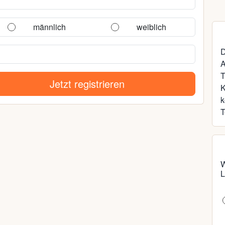
männlich
weiblich
D
A
T
Jetzt registrieren
k
T
W
L