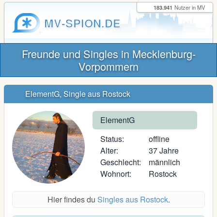
183.941
Nutzer in MV
MV-SPION.DE
Freunde und Singles in Mecklenburg-
Vorpommern
ElementG, Single aus Rostock
ElementG
Status:
offline
Alter:
37 Jahre
Geschlecht:
männlich
Wohnort:
Rostock
Hier findes du
Singles aus Rostock
.