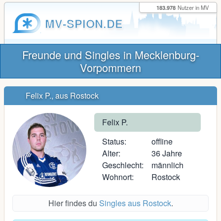
183.978
Nutzer in MV
MV-SPION.DE
Freunde und Singles in Mecklenburg-
Vorpommern
Felix P., aus Rostock
Felix P.
Status:
offline
Alter:
36 Jahre
Geschlecht:
männlich
Wohnort:
Rostock
Hier findes du
Singles aus Rostock
.