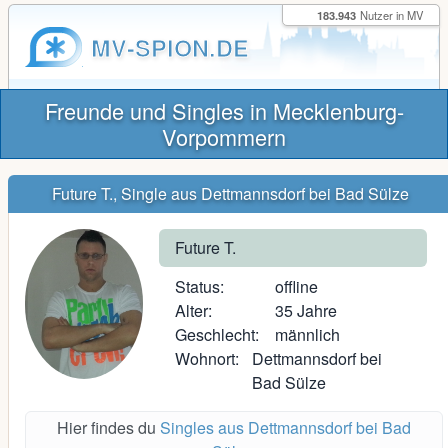
183.943
Nutzer in MV
MV-SPION.DE
Freunde und Singles in Mecklenburg-
Vorpommern
Future T., Single aus Dettmannsdorf bei Bad Sülze
Future T.
Status:
offline
Alter:
35 Jahre
Geschlecht:
männlich
Wohnort:
Dettmannsdorf bei
Bad Sülze
Hier findes du
Singles aus Dettmannsdorf bei Bad