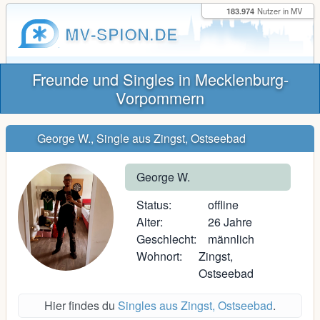
183.974
Nutzer in MV
MV-SPION.DE
Freunde und Singles in Mecklenburg-
Vorpommern
George W., Single aus Zingst, Ostseebad
George W.
Status:
offline
Alter:
26 Jahre
Geschlecht:
männlich
Wohnort:
Zingst,
Ostseebad
Hier findes du
Singles aus Zingst, Ostseebad
.