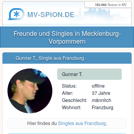
183.966
Nutzer in MV
MV-SPION.DE
Freunde und Singles in Mecklenburg-
Vorpommern
Gunnar T., Single aus Franzburg
Gunnar T.
Status:
offline
Alter:
37 Jahre
Geschlecht:
männlich
Wohnort:
Franzburg
Hier findes du
Singles aus Franzburg
.