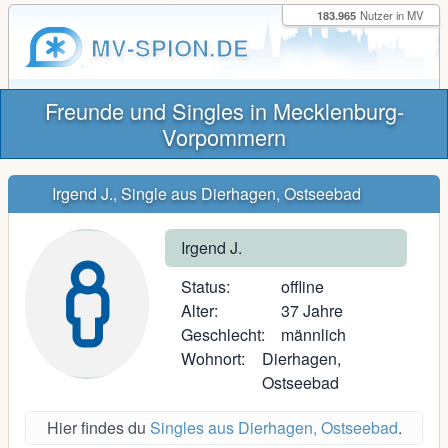
183.965
Nutzer in MV
MV-SPION.DE
Freunde und Singles in Mecklenburg-
Vorpommern
Irgend J., Single aus Dierhagen, Ostseebad
Irgend J.
Status:
offline
Alter:
37 Jahre
Geschlecht:
männlich
Wohnort:
Dierhagen,
Ostseebad
Hier findes du
Singles aus Dierhagen, Ostseebad
.