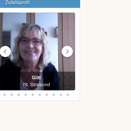
Zufallsprofil
Gitti
Stefan L.
76, Stralsund
36, Stralsund