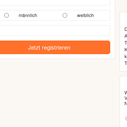
männlich
weiblich
D
A
T
Jetzt registrieren
k
T
W
V
N