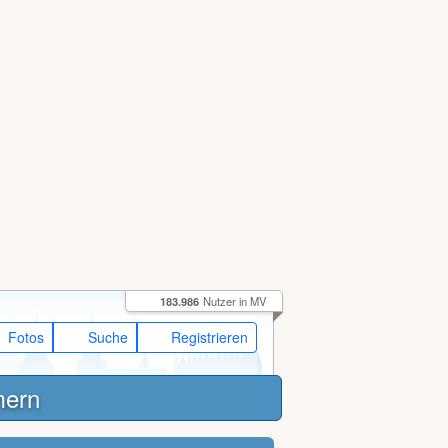
183.986
Nutzer in MV
Fotos
Suche
Registrieren
mern