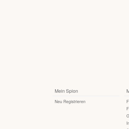
Mein Spion
M
Neu Registrieren
F
F
G
I