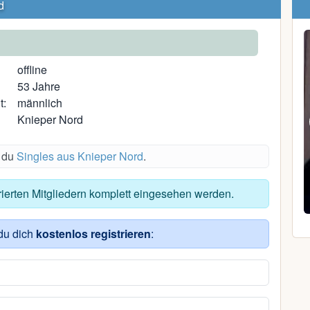
d
offline
53 Jahre
t:
männlich
Knieper Nord
s du
Singles aus Knieper Nord
.
Frodo136
trierten Mitgliedern komplett eingesehen werden.
38, Lübesse
du dich
kostenlos registrieren
: