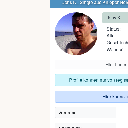
Jens K., Single aus Knieper Nor
Jens K.
Status:
Alter:
Geschlech
Wohnort:
Hier finde
Profile können nur von regis
Hier kannst 
Vorname:
Nachname: