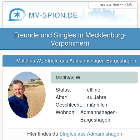
183.984
Nutzer in MV
MV-SPION.DE
Freunde und Singles in Mecklenburg-
Vorpommern
Matthias W., Single aus Admannshagen-Bargeshagen
Matthias W.
Status:
offline
Alter:
45 Jahre
Geschlecht:
männlich
Wohnort:
Admannshagen-
Bargeshagen
Hier findes du
Singles aus Admannshagen-