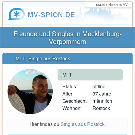
183.937
Nutzer in MV
MV-SPION.DE
Freunde und Singles in Mecklenburg-
Vorpommern
Mr T., Single aus Rostock
Mr T.
Status:
offline
Alter:
37 Jahre
Geschlecht:
männlich
Wohnort:
Rostock
Hier findes du
Singles aus Rostock
.