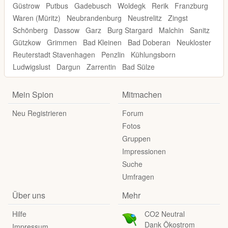
Güstrow
Putbus
Gadebusch
Woldegk
Rerik
Franzburg
Waren (Müritz)
Neubrandenburg
Neustrelitz
Zingst
Schönberg
Dassow
Garz
Burg Stargard
Malchin
Sanitz
Gützkow
Grimmen
Bad Kleinen
Bad Doberan
Neukloster
Reuterstadt Stavenhagen
Penzlin
Kühlungsborn
Ludwigslust
Dargun
Zarrentin
Bad Sülze
Mein Spion
Mitmachen
Neu Registrieren
Forum
Fotos
Gruppen
Impressionen
Suche
Umfragen
Über uns
Mehr
Hilfe
CO2 Neutral
Dank Ökostrom
Impressum