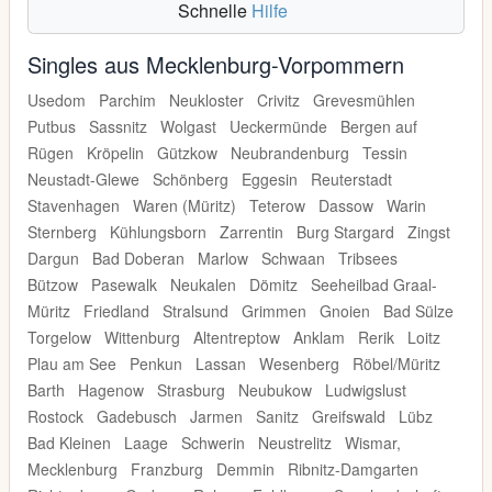
Schnelle
Hilfe
Singles aus Mecklenburg-Vorpommern
Usedom
Parchim
Neukloster
Crivitz
Grevesmühlen
Putbus
Sassnitz
Wolgast
Ueckermünde
Bergen auf
Rügen
Kröpelin
Gützkow
Neubrandenburg
Tessin
Neustadt-Glewe
Schönberg
Eggesin
Reuterstadt
Stavenhagen
Waren (Müritz)
Teterow
Dassow
Warin
Sternberg
Kühlungsborn
Zarrentin
Burg Stargard
Zingst
Dargun
Bad Doberan
Marlow
Schwaan
Tribsees
Bützow
Pasewalk
Neukalen
Dömitz
Seeheilbad Graal-
Müritz
Friedland
Stralsund
Grimmen
Gnoien
Bad Sülze
Torgelow
Wittenburg
Altentreptow
Anklam
Rerik
Loitz
Plau am See
Penkun
Lassan
Wesenberg
Röbel/Müritz
Barth
Hagenow
Strasburg
Neubukow
Ludwigslust
Rostock
Gadebusch
Jarmen
Sanitz
Greifswald
Lübz
Bad Kleinen
Laage
Schwerin
Neustrelitz
Wismar,
Mecklenburg
Franzburg
Demmin
Ribnitz-Damgarten