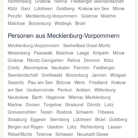
Richtenberg
Grabow
Rehna
Feldberger Seenlandschaft
Klütz
Garz
Lübtheen
Goldberg
Krakow am See
Mirow
Penzlin
Mecklenburg-Vorpommern
Güstrow
Malchin
Malchow
Boizenburg
Woldegk
Brüel
Personen aus Mecklenburg-Vorpommern
Mecklenburg-Vorpommern
Seeheilbad Graal-Müritz
Wesenberg
Pasewalk
Malchow
Laage
Kröpelin
Mirow
Grabow
Ribnitz-Damgarten
Rehna
Demmin
Klütz
Crivitz
Altentreptow
Neukalen
Parchim
Feldberger
Seenlandschaft
Greifswald
Boizenburg
Jarmen
Wolgast
Sassnitz
Plau am See
Bützow
Warin
Friedland
Krakow
am See
Ueckermünde
Penkun
Anklam
Wittenburg
Neubukow
Barth
Hagenow
Wismar, Mecklenburg
Marlow
Gnoien
Torgelow
Stralsund
Dömitz
Loitz
Grevesmühlen
Tessin
Rostock
Schwerin
Tribsees
Strasburg
Eggesin
Sternberg
Lübtheen
Brüel
Goldberg
Bergen auf Rügen
Usedom
Lübz
Richtenberg
Lassan
Röbel/Müritz
Teterow
Schwaan
Neustadt-Glewe