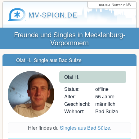
183.961
Nutzer in MV
MV-SPION.DE
Freunde und Singles in Mecklenburg-
Vorpommern
Olaf H., Single aus Bad Sülze
Olaf H.
Status:
offline
Alter:
55 Jahre
Geschlecht:
männlich
Wohnort:
Bad Sülze
Hier findes du
Singles aus Bad Sülze
.