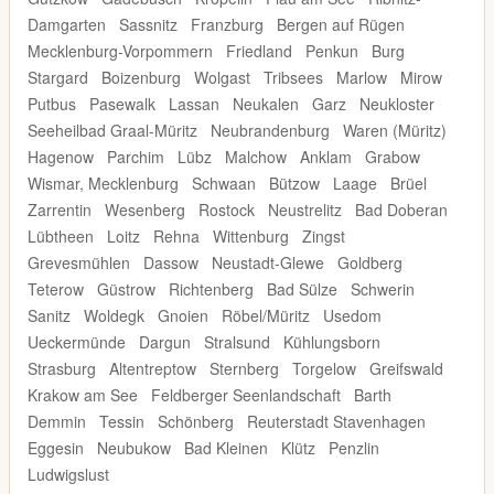
Damgarten
Sassnitz
Franzburg
Bergen auf Rügen
Mecklenburg-Vorpommern
Friedland
Penkun
Burg
Stargard
Boizenburg
Wolgast
Tribsees
Marlow
Mirow
Putbus
Pasewalk
Lassan
Neukalen
Garz
Neukloster
Seeheilbad Graal-Müritz
Neubrandenburg
Waren (Müritz)
Hagenow
Parchim
Lübz
Malchow
Anklam
Grabow
Wismar, Mecklenburg
Schwaan
Bützow
Laage
Brüel
Zarrentin
Wesenberg
Rostock
Neustrelitz
Bad Doberan
Lübtheen
Loitz
Rehna
Wittenburg
Zingst
Grevesmühlen
Dassow
Neustadt-Glewe
Goldberg
Teterow
Güstrow
Richtenberg
Bad Sülze
Schwerin
Sanitz
Woldegk
Gnoien
Röbel/Müritz
Usedom
Ueckermünde
Dargun
Stralsund
Kühlungsborn
Strasburg
Altentreptow
Sternberg
Torgelow
Greifswald
Krakow am See
Feldberger Seenlandschaft
Barth
Demmin
Tessin
Schönberg
Reuterstadt Stavenhagen
Eggesin
Neubukow
Bad Kleinen
Klütz
Penzlin
Ludwigslust