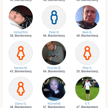
KoKa2504
Peter B.
Maik B.
38,
Blankenberg
66,
Blankenberg
48,
Blankenberg
Sandra M.
Thomas B.
Rike S.
43,
Blankenberg
64,
Blankenberg
33,
Blankenberg
Diana G.
Krümel48
X Y.
38,
Blankenberg
67,
Blankenberg
47,
Blankenberg