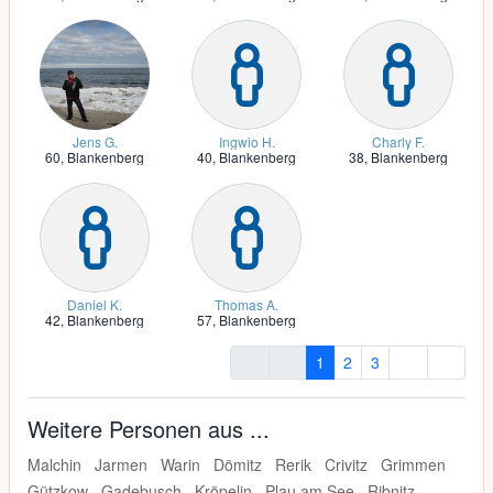
Jens G.
Ingwio H.
Charly F.
60,
Blankenberg
40,
Blankenberg
38,
Blankenberg
Daniel K.
Thomas A.
42,
Blankenberg
57,
Blankenberg
1
2
3
Weitere Personen aus ...
Malchin
Jarmen
Warin
Dömitz
Rerik
Crivitz
Grimmen
Gützkow
Gadebusch
Kröpelin
Plau am See
Ribnitz-