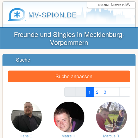
183.961
Nutzer in MV
MV-SPION.DE
Freunde und Singles in Mecklenburg-
Vorpommern
Suche
Suche anpassen
1
2
3
Hans G.
Matze H.
Marcus R.