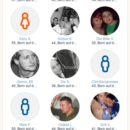
Sally S.
Körper K.
Der Bifie V.
55,
Born auf dem Darß
44,
Born auf dem Darß
35,
Born auf dem Darß
Gismo_85
Die S.
Christiangoeswe
40,
Born auf dem Darß
36,
Born auf dem Darß
43,
Born auf dem Darß
Maik P.
Ostsee I.
Gott V.
55,
Born auf dem Darß
44,
Born auf dem Darß
41,
Born auf dem Darß