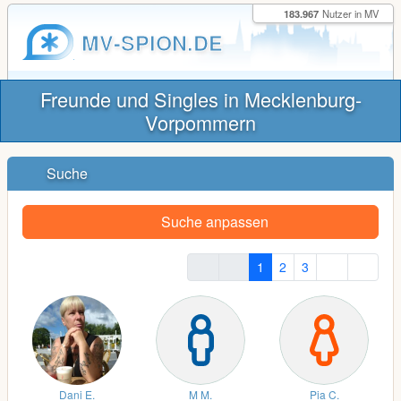
183.967
Nutzer in MV
MV-SPION.DE
Freunde und Singles in Mecklenburg-
Vorpommern
Suche
Suche anpassen
1
2
3
Dani E.
M M.
Pia C.