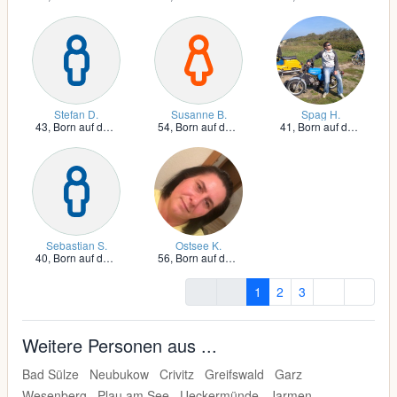
Stefan D.
Susanne B.
Spag H.
43,
Born auf dem Darß
54,
Born auf dem Darß
41,
Born auf dem Darß
Sebastian S.
Ostsee K.
40,
Born auf dem Darß
56,
Born auf dem Darß
1
2
3
Weitere Personen aus ...
Bad Sülze
Neubukow
Crivitz
Greifswald
Garz
Wesenberg
Plau am See
Ueckermünde
Jarmen