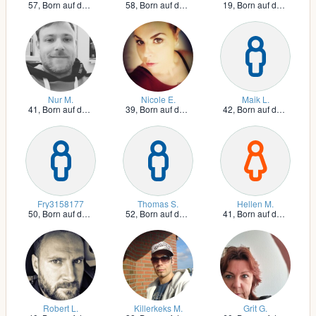
57,
Born auf dem Darß
58,
Born auf dem Darß
19,
Born auf dem Darß
Nur M.
Nicole E.
Maik L.
41,
Born auf dem Darß
39,
Born auf dem Darß
42,
Born auf dem Darß
Fry3158177
Thomas S.
Hellen M.
50,
Born auf dem Darß
52,
Born auf dem Darß
41,
Born auf dem Darß
Robert L.
Killerkeks M.
Grit G.