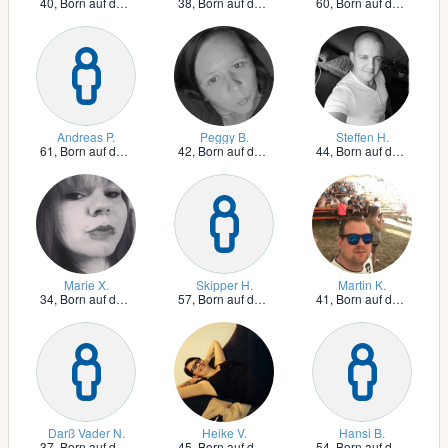
40,
Born auf dem Darß
38,
Born auf dem Darß
60,
Born auf dem Darß
Andreas P.
Peggy B.
Steffen H.
61,
Born auf dem Darß
42,
Born auf dem Darß
44,
Born auf dem Darß
Marie X.
Skipper H.
Martin K.
34,
Born auf dem Darß
57,
Born auf dem Darß
41,
Born auf dem Darß
Darß Vader N.
Heike V.
Hansi B.
37,
Born auf dem Darß
45,
Born auf dem Darß
54,
Born auf dem Darß