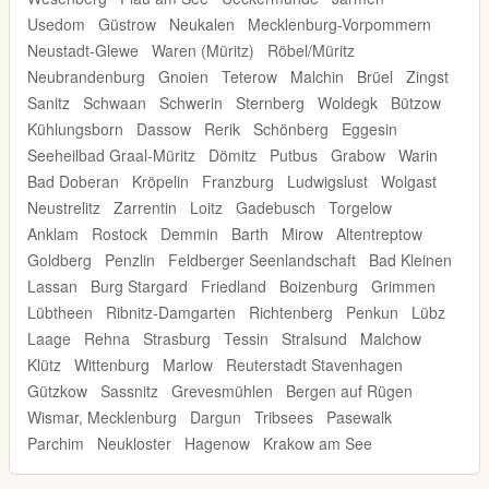
Usedom
Güstrow
Neukalen
Mecklenburg-Vorpommern
Neustadt-Glewe
Waren (Müritz)
Röbel/Müritz
Neubrandenburg
Gnoien
Teterow
Malchin
Brüel
Zingst
Sanitz
Schwaan
Schwerin
Sternberg
Woldegk
Bützow
Kühlungsborn
Dassow
Rerik
Schönberg
Eggesin
Seeheilbad Graal-Müritz
Dömitz
Putbus
Grabow
Warin
Bad Doberan
Kröpelin
Franzburg
Ludwigslust
Wolgast
Neustrelitz
Zarrentin
Loitz
Gadebusch
Torgelow
Anklam
Rostock
Demmin
Barth
Mirow
Altentreptow
Goldberg
Penzlin
Feldberger Seenlandschaft
Bad Kleinen
Lassan
Burg Stargard
Friedland
Boizenburg
Grimmen
Lübtheen
Ribnitz-Damgarten
Richtenberg
Penkun
Lübz
Laage
Rehna
Strasburg
Tessin
Stralsund
Malchow
Klütz
Wittenburg
Marlow
Reuterstadt Stavenhagen
Gützkow
Sassnitz
Grevesmühlen
Bergen auf Rügen
Wismar, Mecklenburg
Dargun
Tribsees
Pasewalk
Parchim
Neukloster
Hagenow
Krakow am See