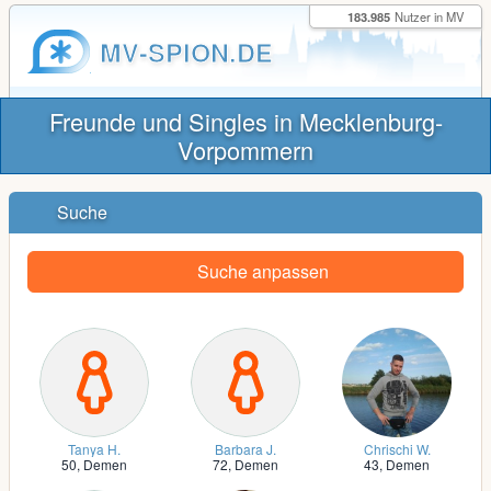
183.985
Nutzer in MV
MV-SPION.DE
Freunde und Singles in Mecklenburg-
Vorpommern
Suche
Suche anpassen
Tanya H.
Barbara J.
Chrischi W.
50,
Demen
72,
Demen
43,
Demen