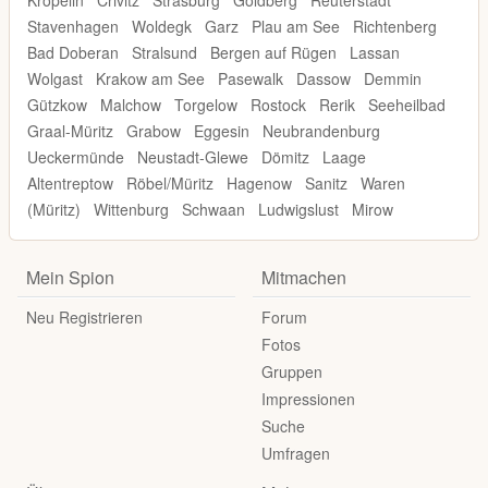
Kröpelin
Crivitz
Strasburg
Goldberg
Reuterstadt
Stavenhagen
Woldegk
Garz
Plau am See
Richtenberg
Bad Doberan
Stralsund
Bergen auf Rügen
Lassan
Wolgast
Krakow am See
Pasewalk
Dassow
Demmin
Gützkow
Malchow
Torgelow
Rostock
Rerik
Seeheilbad
Graal-Müritz
Grabow
Eggesin
Neubrandenburg
Ueckermünde
Neustadt-Glewe
Dömitz
Laage
Altentreptow
Röbel/Müritz
Hagenow
Sanitz
Waren
(Müritz)
Wittenburg
Schwaan
Ludwigslust
Mirow
Mein Spion
Mitmachen
Neu Registrieren
Forum
Fotos
Gruppen
Impressionen
Suche
Umfragen