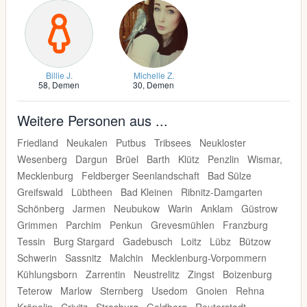
Billie J.
Michelle Z.
58,
Demen
30,
Demen
Weitere Personen aus ...
Friedland
Neukalen
Putbus
Tribsees
Neukloster
Wesenberg
Dargun
Brüel
Barth
Klütz
Penzlin
Wismar,
Mecklenburg
Feldberger Seenlandschaft
Bad Sülze
Greifswald
Lübtheen
Bad Kleinen
Ribnitz-Damgarten
Schönberg
Jarmen
Neubukow
Warin
Anklam
Güstrow
Grimmen
Parchim
Penkun
Grevesmühlen
Franzburg
Tessin
Burg Stargard
Gadebusch
Loitz
Lübz
Bützow
Schwerin
Sassnitz
Malchin
Mecklenburg-Vorpommern
Kühlungsborn
Zarrentin
Neustrelitz
Zingst
Boizenburg
Teterow
Marlow
Sternberg
Usedom
Gnoien
Rehna