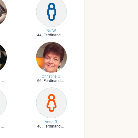
No W.
n
44,
Ferdinandshof, Vorpommern
Christine G.
n
66,
Ferdinandshof, Vorpommern
Anne R.
n
40,
Ferdinandshof, Vorpommern