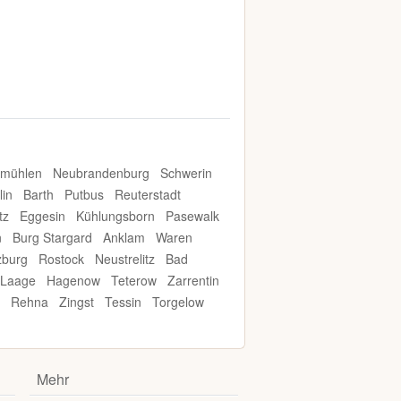
smühlen
Neubrandenburg
Schwerin
lin
Barth
Putbus
Reuterstadt
tz
Eggesin
Kühlungsborn
Pasewalk
n
Burg Stargard
Anklam
Waren
zburg
Rostock
Neustrelitz
Bad
Laage
Hagenow
Teterow
Zarrentin
Rehna
Zingst
Tessin
Torgelow
Mehr