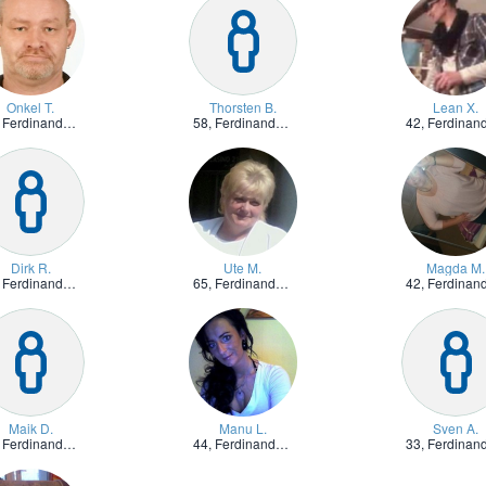
Onkel T.
Thorsten B.
Lean X.
,
Ferdinandshof, Vorpommern
58,
Ferdinandshof, Vorpommern
42,
Ferdinandshof, Vorpommer
Dirk R.
Ute M.
Magda M.
,
Ferdinandshof, Vorpommern
65,
Ferdinandshof, Vorpommern
42,
Ferdinandshof, Vorpommer
Maik D.
Manu L.
Sven A.
,
Ferdinandshof, Vorpommern
44,
Ferdinandshof, Vorpommern
33,
Ferdinandshof, Vorpommer