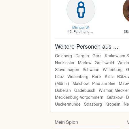
Michael W.
42,
Ferdinandshof, Vorpommern
38
Weitere Personen aus ...
Goldberg
Dargun
Garz
Krakow am 
Neukloster
Marlow
Greifswald
Wolde
Stavenhagen
Schwaan
Wittenburg
G
Lübz
Wesenberg
Rerik
Klütz
Bützo
(Müritz)
Malchow
Plau am See
Miro
Doberan
Gadebusch
Wismar, Meckle
Mecklenburg-Vorpommern
Gützkow
D
Ueckermünde
Strasburg
Kröpelin
Ne
Mein Spion
M