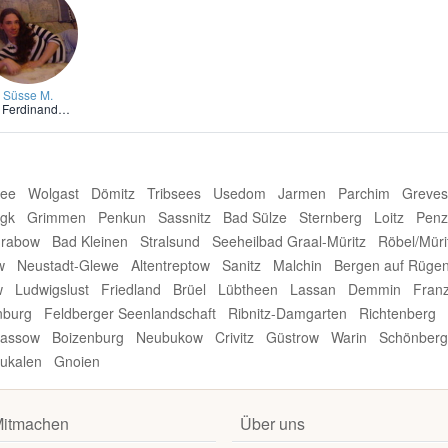
Süsse M.
,
Ferdinandshof, Vorpommern
See
Wolgast
Dömitz
Tribsees
Usedom
Jarmen
Parchim
Greve
gk
Grimmen
Penkun
Sassnitz
Bad Sülze
Sternberg
Loitz
Penz
rabow
Bad Kleinen
Stralsund
Seeheilbad Graal-Müritz
Röbel/Müri
w
Neustadt-Glewe
Altentreptow
Sanitz
Malchin
Bergen auf Rüge
w
Ludwigslust
Friedland
Brüel
Lübtheen
Lassan
Demmin
Fran
nburg
Feldberger Seenlandschaft
Ribnitz-Damgarten
Richtenberg
assow
Boizenburg
Neubukow
Crivitz
Güstrow
Warin
Schönberg
ukalen
Gnoien
itmachen
Über uns