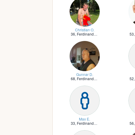
Christian O.
36,
Ferdinandshof, Vorpommern
53
Gunnar D.
68,
Ferdinandshof, Vorpommern
52
Max E.
33,
Ferdinandshof, Vorpommern
56