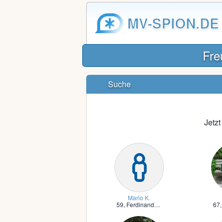
MV-SPION.DE
Fre
Suche
Jetz
Mario K.
59,
Ferdinandshof, Vorpommern
67