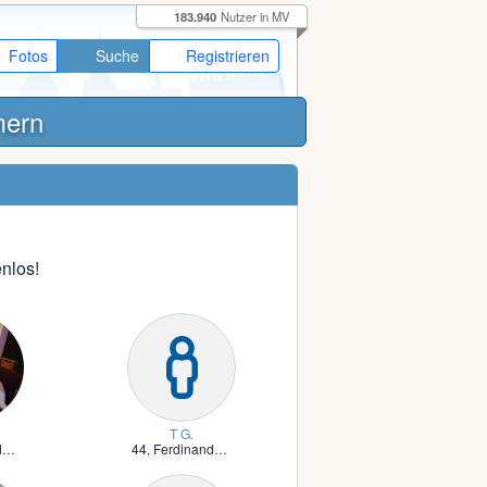
183.940
Nutzer in MV
Fotos
Suche
Registrieren
mern
nlos!
T G.
n
44,
Ferdinandshof, Vorpommern