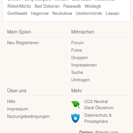
Röbel/Müritz
Bad Doberan
Pasewalk
Woldegk
Greifswald
Hagenow
Neubukow
Ueckermünde
Lassan
Mein Spion
Mitmachen
Neu Registrieren
Forum
Fotos
Gruppen
Impressionen
Suche
Umfragen
Über uns
Mehr
Hilfe
CO2 Neutral
Dank Ökostrom
Impressum
Datenschutz &
Nutzungsbedingungen
Privatsphäre
Dating:
flirtsofa.com