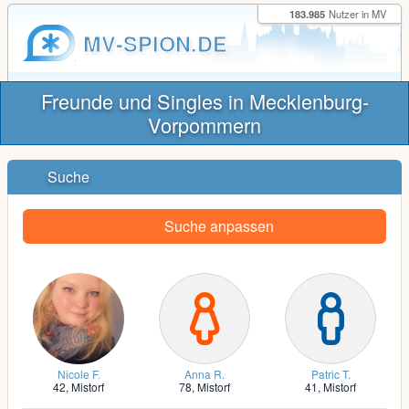
183.985
Nutzer in MV
MV-SPION.DE
Freunde und Singles in Mecklenburg-
Vorpommern
Suche
Suche anpassen
Nicole F.
Anna R.
Patric T.
42,
Mistorf
78,
Mistorf
41,
Mistorf