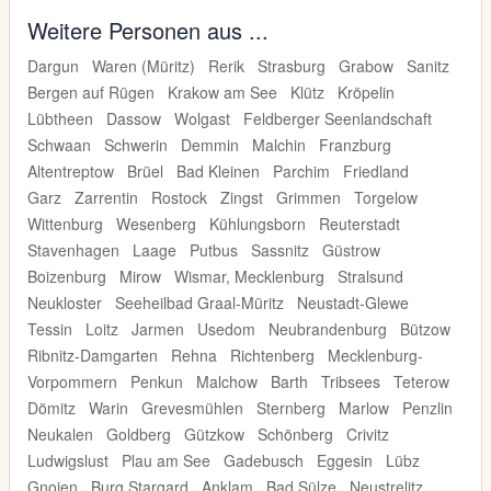
Weitere Personen aus ...
Dargun
Waren (Müritz)
Rerik
Strasburg
Grabow
Sanitz
Bergen auf Rügen
Krakow am See
Klütz
Kröpelin
Lübtheen
Dassow
Wolgast
Feldberger Seenlandschaft
Schwaan
Schwerin
Demmin
Malchin
Franzburg
Altentreptow
Brüel
Bad Kleinen
Parchim
Friedland
Garz
Zarrentin
Rostock
Zingst
Grimmen
Torgelow
Wittenburg
Wesenberg
Kühlungsborn
Reuterstadt
Stavenhagen
Laage
Putbus
Sassnitz
Güstrow
Boizenburg
Mirow
Wismar, Mecklenburg
Stralsund
Neukloster
Seeheilbad Graal-Müritz
Neustadt-Glewe
Tessin
Loitz
Jarmen
Usedom
Neubrandenburg
Bützow
Ribnitz-Damgarten
Rehna
Richtenberg
Mecklenburg-
Vorpommern
Penkun
Malchow
Barth
Tribsees
Teterow
Dömitz
Warin
Grevesmühlen
Sternberg
Marlow
Penzlin
Neukalen
Goldberg
Gützkow
Schönberg
Crivitz
Ludwigslust
Plau am See
Gadebusch
Eggesin
Lübz
Gnoien
Burg Stargard
Anklam
Bad Sülze
Neustrelitz