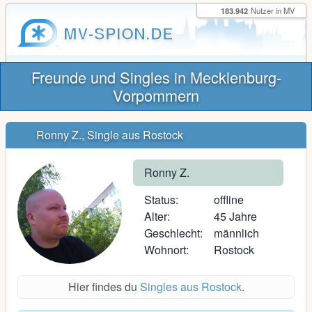
183.942
Nutzer in MV
MV-SPION.DE
Freunde und Singles in Mecklenburg-
Vorpommern
Ronny Z., Single aus Rostock
Ronny Z.
Status:
offline
Alter:
45 Jahre
Geschlecht:
männlich
Wohnort:
Rostock
Hier findes du
Singles aus Rostock
.