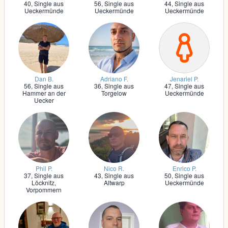
40,
Single aus
56,
Single aus
44,
Single aus
Ueckermünde
Ueckermünde
Ueckermünde
Dan B.
Adriano F.
Jenariel P.
56,
Single aus
36,
Single aus
47,
Single aus
Hammer an der
Torgelow
Ueckermünde
Uecker
Phil P.
Nico R.
Enrico P.
37,
Single aus
43,
Single aus
50,
Single aus
Löcknitz,
Altwarp
Ueckermünde
Vorpommern