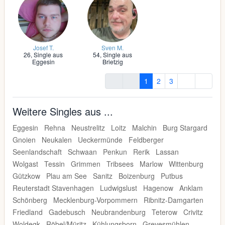
Josef T.
Sven M.
26,
Single aus
54,
Single aus
Eggesin
Brietzig
1
2
3
Weitere Singles aus ...
Eggesin
Rehna
Neustrelitz
Loitz
Malchin
Burg Stargard
Gnoien
Neukalen
Ueckermünde
Feldberger
Seenlandschaft
Schwaan
Penkun
Rerik
Lassan
Wolgast
Tessin
Grimmen
Tribsees
Marlow
Wittenburg
Gützkow
Plau am See
Sanitz
Boizenburg
Putbus
Reuterstadt Stavenhagen
Ludwigslust
Hagenow
Anklam
Schönberg
Mecklenburg-Vorpommern
Ribnitz-Damgarten
Friedland
Gadebusch
Neubrandenburg
Teterow
Crivitz
Woldegk
Röbel/Müritz
Kühlungsborn
Grevesmühlen