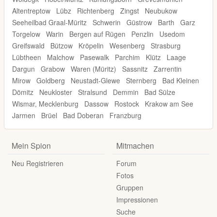
Altentreptow
Lübz
Richtenberg
Zingst
Neubukow
Seeheilbad Graal-Müritz
Schwerin
Güstrow
Barth
Garz
Torgelow
Warin
Bergen auf Rügen
Penzlin
Usedom
Greifswald
Bützow
Kröpelin
Wesenberg
Strasburg
Lübtheen
Malchow
Pasewalk
Parchim
Klütz
Laage
Dargun
Grabow
Waren (Müritz)
Sassnitz
Zarrentin
Mirow
Goldberg
Neustadt-Glewe
Sternberg
Bad Kleinen
Dömitz
Neukloster
Stralsund
Demmin
Bad Sülze
Wismar, Mecklenburg
Dassow
Rostock
Krakow am See
Jarmen
Brüel
Bad Doberan
Franzburg
Mein Spion
Mitmachen
Neu Registrieren
Forum
Fotos
Gruppen
Impressionen
Suche