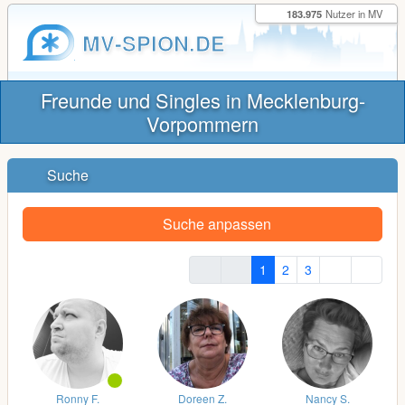
183.975
Nutzer in MV
MV-SPION.DE
Freunde und Singles in Mecklenburg-
Vorpommern
Suche
Suche anpassen
1
2
3
Ronny F.
Doreen Z.
Nancy S.