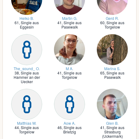
Heiko B.
Martin G.
Gerd R.
61,
Single aus
41,
Single aus
60,
Single aus
Eggesin
Pasewalk
Torgelow
The_sound_ O.
M A.
Marina S.
38,
Single aus
41,
Single aus
65,
Single aus
Hammer an der
Torgelow
Pasewalk
Uecker
Matthias W.
Aow A.
Glen B.
44,
Single aus
46,
Single aus
41,
Single aus
Torgelow
Brietzig
Strasburg
(Uckermark)