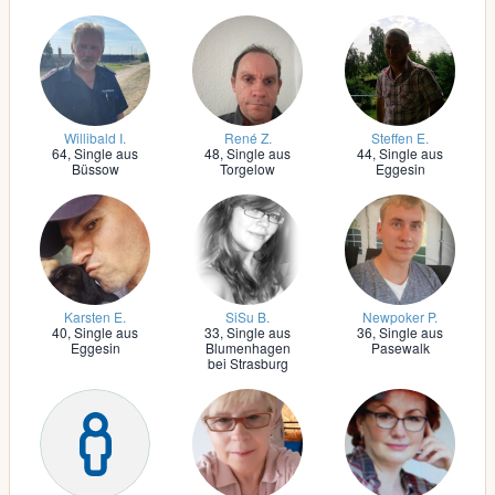
Willibald I.
René Z.
Steffen E.
64,
Single aus
48,
Single aus
44,
Single aus
Büssow
Torgelow
Eggesin
Karsten E.
SiSu B.
Newpoker P.
40,
Single aus
33,
Single aus
36,
Single aus
Eggesin
Blumenhagen
Pasewalk
bei Strasburg