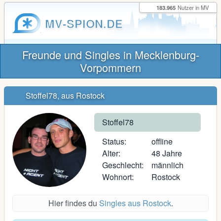
183.965
Nutzer in MV
MV-SPION.DE
Freunde und Singles in Mecklenburg-
Vorpommern
Stoffel78, aus Rostock
Stoffel78
Status:
offline
Alter:
48 Jahre
Geschlecht:
männlich
Wohnort:
Rostock
Hier findes du
Singles aus Rostock
.