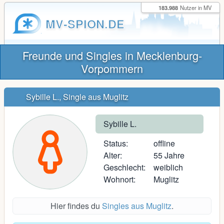
183.988
Nutzer in MV
MV-SPION.DE
Freunde und Singles in Mecklenburg-
Vorpommern
Sybille L., Single aus Muglitz
Sybille L.
Status:
offline
Alter:
55 Jahre
Geschlecht:
weiblich
Wohnort:
Muglitz
Hier findes du
Singles aus Muglitz
.