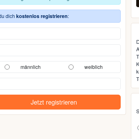
45, Rostock
du dich
kostenlos registrieren
:
D
A
T
männlich
weiblich
k
T
Jetzt registrieren
S