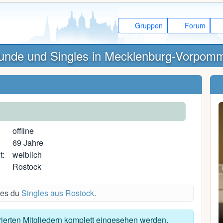
Gruppen
Forum
unde und Singles in Mecklenburg-Vorpom
offline
69 Jahre
t:
weiblich
Rostock
des du
Singles aus Rostock
.
Pharrel
trierten Mitgliedern komplett eingesehen werden.