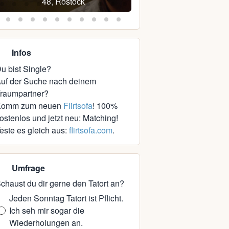
48, Rostock
43, Düvier
Infos
u bist Single?
uf der Suche nach deinem
raumpartner?
Komm zum neuen
Flirtsofa
! 100%
ostenlos und jetzt neu: Matching!
este es gleich aus:
flirtsofa.com
.
Umfrage
chaust du dir gerne den Tatort an?
Jeden Sonntag Tatort ist Pflicht.
Ich seh mir sogar die
Wiederholungen an.