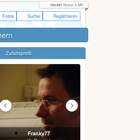
183.941
Nutzer in MV
Fotos
Suche
Registrieren
mern
Zufallsprofil
Franky77
Sandra W.