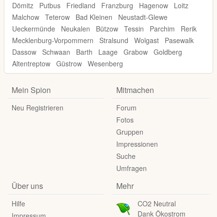
Dömitz
Putbus
Friedland
Franzburg
Hagenow
Loitz
Malchow
Teterow
Bad Kleinen
Neustadt-Glewe
Ueckermünde
Neukalen
Bützow
Tessin
Parchim
Rerik
Mecklenburg-Vorpommern
Stralsund
Wolgast
Pasewalk
Dassow
Schwaan
Barth
Laage
Grabow
Goldberg
Altentreptow
Güstrow
Wesenberg
Mein Spion
Mitmachen
Neu Registrieren
Forum
Fotos
Gruppen
Impressionen
Suche
Umfragen
Über uns
Mehr
Hilfe
CO2 Neutral
Dank Ökostrom
Impressum