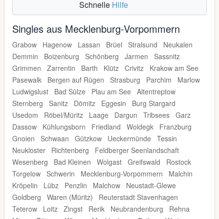
Schnelle
Hilfe
Singles aus Mecklenburg-Vorpommern
Grabow
Hagenow
Lassan
Brüel
Stralsund
Neukalen
Demmin
Boizenburg
Schönberg
Jarmen
Sassnitz
Grimmen
Zarrentin
Barth
Klütz
Crivitz
Krakow am See
Pasewalk
Bergen auf Rügen
Strasburg
Parchim
Marlow
Ludwigslust
Bad Sülze
Plau am See
Altentreptow
Sternberg
Sanitz
Dömitz
Eggesin
Burg Stargard
Usedom
Röbel/Müritz
Laage
Dargun
Tribsees
Garz
Dassow
Kühlungsborn
Friedland
Woldegk
Franzburg
Gnoien
Schwaan
Gützkow
Ueckermünde
Tessin
Neukloster
Richtenberg
Feldberger Seenlandschaft
Wesenberg
Bad Kleinen
Wolgast
Greifswald
Rostock
Torgelow
Schwerin
Mecklenburg-Vorpommern
Malchin
Kröpelin
Lübz
Penzlin
Malchow
Neustadt-Glewe
Goldberg
Waren (Müritz)
Reuterstadt Stavenhagen
Teterow
Loitz
Zingst
Rerik
Neubrandenburg
Rehna