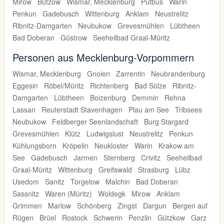
Mirow
Bützow
Wismar, Mecklenburg
Putbus
Warin
Penkun
Gadebusch
Wittenburg
Anklam
Neustrelitz
Ribnitz-Damgarten
Neubukow
Grevesmühlen
Lübtheen
Bad Doberan
Güstrow
Seeheilbad Graal-Müritz
Personen aus Mecklenburg-Vorpommern
Wismar, Mecklenburg
Gnoien
Zarrentin
Neubrandenburg
Eggesin
Röbel/Müritz
Richtenberg
Bad Sülze
Ribnitz-
Damgarten
Lübtheen
Boizenburg
Demmin
Rehna
Lassan
Reuterstadt Stavenhagen
Plau am See
Tribsees
Neubukow
Feldberger Seenlandschaft
Burg Stargard
Grevesmühlen
Klütz
Ludwigslust
Neustrelitz
Penkun
Kühlungsborn
Kröpelin
Neukloster
Warin
Krakow am
See
Gadebusch
Jarmen
Sternberg
Crivitz
Seeheilbad
Graal-Müritz
Wittenburg
Greifswald
Strasburg
Lübz
Usedom
Sanitz
Torgelow
Malchin
Bad Doberan
Sassnitz
Waren (Müritz)
Woldegk
Mirow
Anklam
Grimmen
Marlow
Schönberg
Zingst
Dargun
Bergen auf
Rügen
Brüel
Rostock
Schwerin
Penzlin
Gützkow
Garz