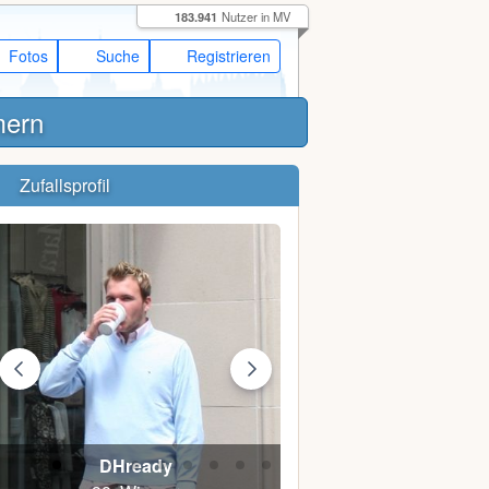
183.941
Nutzer in MV
Fotos
Suche
Registrieren
mern
Zufallsprofil
DHready
Der Ole