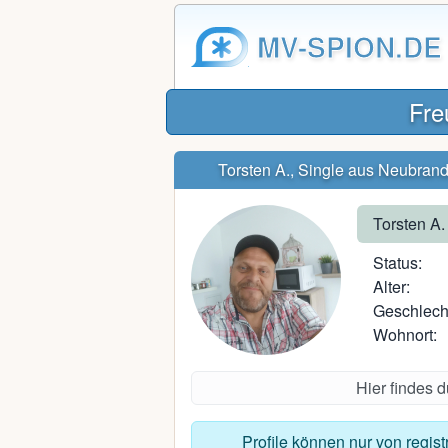
MV-SPION.DE
Fre
Torsten A., Single aus Neubran
Torsten A.
Status:
Alter:
Geschlech
Wohnort:
Hier findes 
Profile können nur von regis