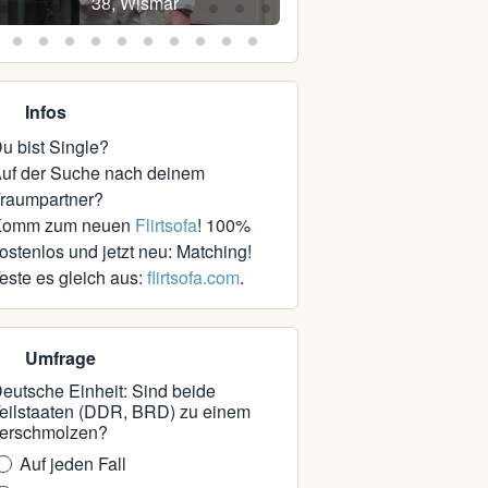
38, Wismar
41, Schwerin
Infos
u bist Single?
uf der Suche nach deinem
raumpartner?
Komm zum neuen
Flirtsofa
! 100%
ostenlos und jetzt neu: Matching!
este es gleich aus:
flirtsofa.com
.
Umfrage
eutsche Einheit: Sind beide
eilstaaten (DDR, BRD) zu einem
erschmolzen?
Auf jeden Fall