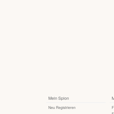
Mein Spion
M
Neu Registrieren
F
F