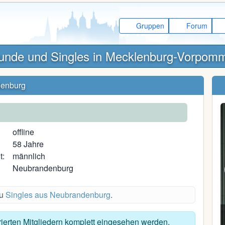
Gruppen
Forum
unde und Singles in Mecklenburg-Vorpom
denburg
offline
58 Jahre
t:
männlich
Neubrandenburg
du
Singles aus Neubrandenburg
.
BillieJoe A.
trierten Mitgliedern komplett eingesehen werden.