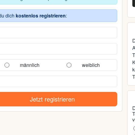
35, Laage
du dich
kostenlos registrieren
:
D
A
T
männlich
weiblich
k
T
Jetzt registrieren
D
T
v