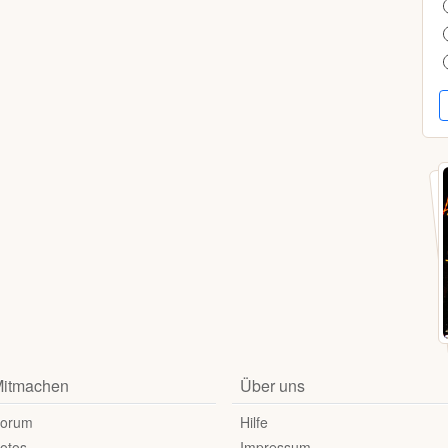
itmachen
Über uns
orum
Hilfe
otos
Impressum