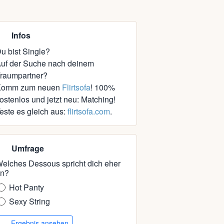
Infos
u bist Single?
uf der Suche nach deinem
raumpartner?
Komm zum neuen
Flirtsofa
! 100%
ostenlos und jetzt neu: Matching!
este es gleich aus:
flirtsofa.com
.
Umfrage
elches Dessous spricht dich eher
n?
Hot Panty
Sexy String
Ergebnis ansehen