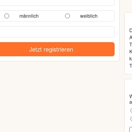
männlich
weiblich
D
A
T
Jetzt registrieren
k
T
W
a