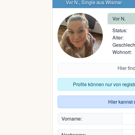
Vor N., Single aus Wismar
Vor N.
Status:
Alter:
Geschlech
Wohnort:
Hier fi
Profile können nur von regis
Hier kannst 
Vorname:
Nachname: