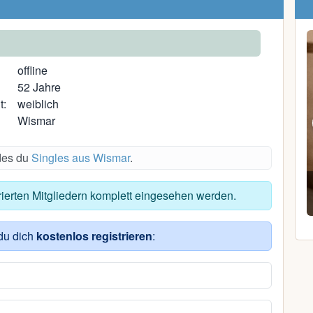
offline
52 Jahre
t:
weiblich
Wismar
ndes du
Singles aus Wismar
.
Hans Juergen W.
trierten Mitgliedern komplett eingesehen werden.
66, Rostock
du dich
kostenlos registrieren
: