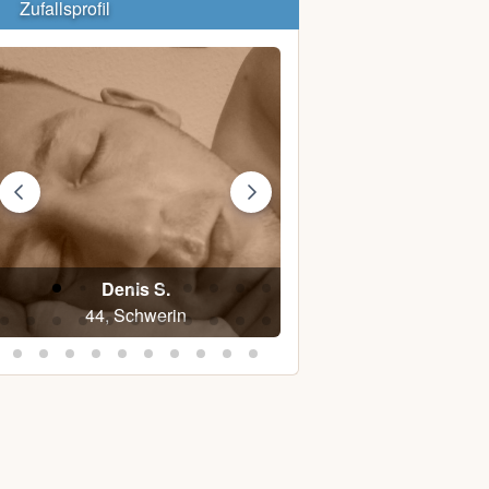
Zufallsprofil
Denis S.
Maik M.
44, Schwerin
30, Carlow