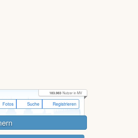
183.983
Nutzer in MV
Fotos
Suche
Registrieren
mern