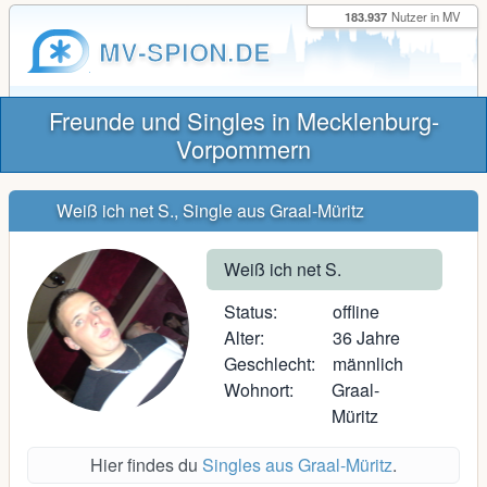
183.937
Nutzer in MV
MV-SPION.DE
Freunde und Singles in Mecklenburg-
Vorpommern
Weiß ich net S., Single aus Graal-Müritz
Weiß ich net S.
Status:
offline
Alter:
36 Jahre
Geschlecht:
männlich
Wohnort:
Graal-
Müritz
Hier findes du
Singles aus Graal-Müritz
.