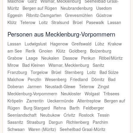
Malchow
Garz
Wismar, Mecklenburg
Seeheilbad Graal-
Müritz
Bergen auf Rügen
Neubrandenburg
Usedom
Eggesin
Ribnitz-Damgarten
Grevesmühlen
Güstrow
Klütz
Teterow
Loitz
Stralsund
Brüel
Pasewalk
Lassan
Personen aus Mecklenburg-Vorpommern
Lassan
Ludwigslust
Hagenow
Greifswald
Lübz
Krakow
am See
Rerik
Gnoien
Klütz
Goldberg
Boizenburg
Grabow
Laage
Neukalen
Dassow
Penkun
Röbel/Müritz
Mirow
Bad Kleinen
Wismar, Mecklenburg
Sanitz
Franzburg
Torgelow
Brüel
Sternberg
Loitz
Bad Sülze
Malchow
Penzlin
Wesenberg
Friedland
Dömitz
Bad
Doberan
Jarmen
Neustadt-Glewe
Teterow
Zingst
Mecklenburg-Vorpommern
Neukloster
Wolgast
Tribsees
Kröpelin
Zarrentin
Ueckermünde
Altentreptow
Bergen auf
Rügen
Burg Stargard
Rehna
Barth
Feldberger
Seenlandschaft
Neubukow
Crivitz
Rostock
Tessin
Sassnitz
Strasburg
Dargun
Richtenberg
Parchim
Schwaan
Waren (Müritz)
Seeheilbad Graal-Müritz