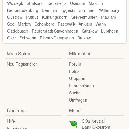
Woldegk
Stralsund
Neustrelitz
Usedom
Malchin
Neubrandenburg
Demmin
Eggesin
Grimmen
Wittenburg
Güstrow
Putbus
Kühlungsborn
Grevesmühlen
Plau am
See
Marlow
Schönberg
Pasewalk
Anklam
Warin
Gadebusch
Reuterstadt Stavenhagen
Gützkow
Lübtheen
Garz
Schwerin
Ribnitz-Damgarten
Bützow
Mein Spion
Mitmachen
Neu Registrieren
Forum
Fotos
Gruppen
Impressionen
Suche
Umfragen
Über uns
Mehr
Hilfe
CO2 Neutral
Dank Ökostrom
Impressum