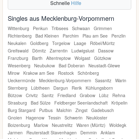
Schnelle
Hilfe
Singles aus Mecklenburg-Vorpommern
Wittenburg
Penkun
Tribsees
Schwaan
Grimmen
Richtenberg
Bad Kleinen
Parchim
Plau am See
Penzlin
Neukalen
Goldberg
Torgelow
Laage
Röbel/Müritz
Greifswald
Dömitz
Zarrentin
Ludwigslust
Dassow
Franzburg
Barth
Altentreptow
Wolgast
Gützkow
Wesenberg
Neubukow
Bad Doberan
Neustadt-Glewe
Mirow
Krakow am See
Rostock
Schönberg
Ueckermünde
Mecklenburg-Vorpommern
Sassnitz
Warin
Sternberg
Lübtheen
Dargun
Rerik
Kühlungsborn
Bützow
Crivitz
Sanitz
Friedland
Grabow
Lübz
Rehna
Strasburg
Bad Sülze
Feldberger Seenlandschaft
Kröpelin
Burg Stargard
Putbus
Malchin
Zingst
Gadebusch
Gnoien
Hagenow
Tessin
Schwerin
Neukloster
Boizenburg
Marlow
Neustrelitz
Waren (Müritz)
Woldegk
Jarmen
Reuterstadt Stavenhagen
Demmin
Anklam