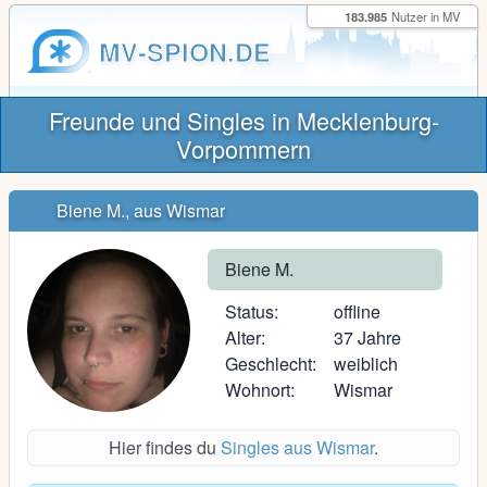
183.985
Nutzer in MV
MV-SPION.DE
Freunde und Singles in Mecklenburg-
Vorpommern
Biene M., aus Wismar
Biene M.
Status:
offline
Alter:
37 Jahre
Geschlecht:
weiblich
Wohnort:
Wismar
Hier findes du
Singles aus Wismar
.