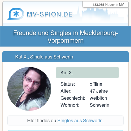
183.955
Nutzer in MV
MV-SPION.DE
Freunde und Singles in Mecklenburg-
Vorpommern
Kat X., Single aus Schwerin
Kat X.
Status:
offline
Alter:
47 Jahre
Geschlecht:
weiblich
Wohnort:
Schwerin
Hier findes du
Singles aus Schwerin
.