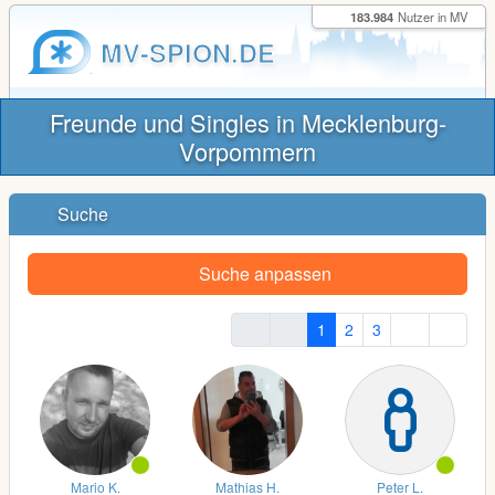
183.984
Nutzer in MV
MV-SPION.DE
Freunde und Singles in Mecklenburg-
Vorpommern
Suche
Suche anpassen
1
2
3
Mario K.
Mathias H.
Peter L.