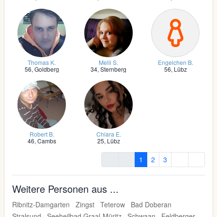
Thomas K.
Melli S.
Engelchen B.
56,
Goldberg
34,
Sternberg
56,
Lübz
Robert B.
Chiara E.
46,
Cambs
25,
Lübz
1
2
3
Weitere Personen aus ...
Ribnitz-Damgarten
Zingst
Teterow
Bad Doberan
Stralsund
Seeheilbad Graal-Müritz
Schwaan
Feldberger