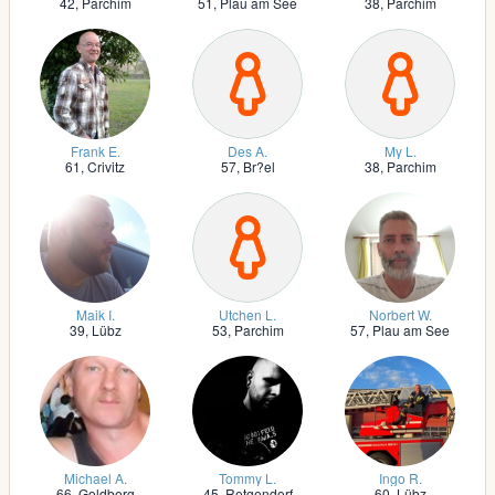
42,
Parchim
51,
Plau am See
38,
Parchim
Frank E.
Des A.
My L.
61,
Crivitz
57,
Br?el
38,
Parchim
Maik I.
Utchen L.
Norbert W.
39,
Lübz
53,
Parchim
57,
Plau am See
Michael A.
Tommy L.
Ingo R.
66,
Goldberg
45,
Retgendorf
60,
Lübz