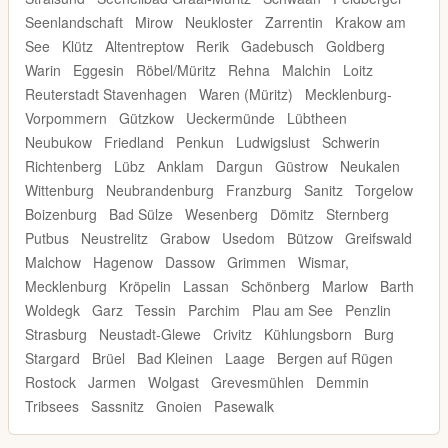
Seenlandschaft
Mirow
Neukloster
Zarrentin
Krakow am
See
Klütz
Altentreptow
Rerik
Gadebusch
Goldberg
Warin
Eggesin
Röbel/Müritz
Rehna
Malchin
Loitz
Reuterstadt Stavenhagen
Waren (Müritz)
Mecklenburg-
Vorpommern
Gützkow
Ueckermünde
Lübtheen
Neubukow
Friedland
Penkun
Ludwigslust
Schwerin
Richtenberg
Lübz
Anklam
Dargun
Güstrow
Neukalen
Wittenburg
Neubrandenburg
Franzburg
Sanitz
Torgelow
Boizenburg
Bad Sülze
Wesenberg
Dömitz
Sternberg
Putbus
Neustrelitz
Grabow
Usedom
Bützow
Greifswald
Malchow
Hagenow
Dassow
Grimmen
Wismar,
Mecklenburg
Kröpelin
Lassan
Schönberg
Marlow
Barth
Woldegk
Garz
Tessin
Parchim
Plau am See
Penzlin
Strasburg
Neustadt-Glewe
Crivitz
Kühlungsborn
Burg
Stargard
Brüel
Bad Kleinen
Laage
Bergen auf Rügen
Rostock
Jarmen
Wolgast
Grevesmühlen
Demmin
Tribsees
Sassnitz
Gnoien
Pasewalk