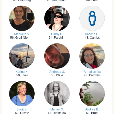
Manuela V.
Cindy H.
Sascha H.
56,
Groß Niendorf bei Parchim
34,
Parchim
43,
Cambs
Karina K.
Andreas U.
Annalischka
59,
Plau
50,
Plate
48,
Parchim
Birgit S.
Marlen G.
Andrea B.
62,
Crivitz
41,
Diestelow
60,
Brüel