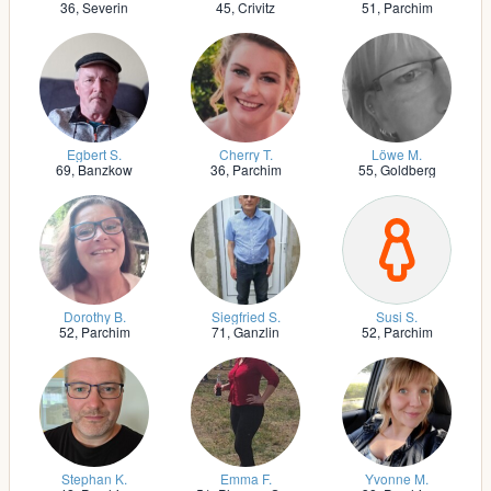
36,
Severin
45,
Crivitz
51,
Parchim
Egbert S.
Cherry T.
Löwe M.
69,
Banzkow
36,
Parchim
55,
Goldberg
Dorothy B.
Siegfried S.
Susi S.
52,
Parchim
71,
Ganzlin
52,
Parchim
Stephan K.
Emma F.
Yvonne M.