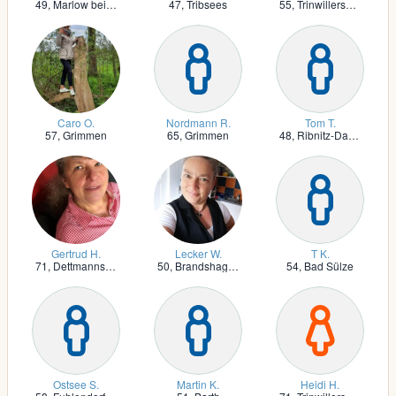
49,
Marlow bei Ribnitz-Damgarten
47,
Tribsees
55,
Trinwillershagen
Caro O.
Nordmann R.
Tom T.
57,
Grimmen
65,
Grimmen
48,
Ribnitz-Damgarten
Gertrud H.
Lecker W.
T K.
71,
Dettmannsdorf bei Bad Sülze
50,
Brandshagen
54,
Bad Sülze
Ostsee S.
Martin K.
Heidi H.