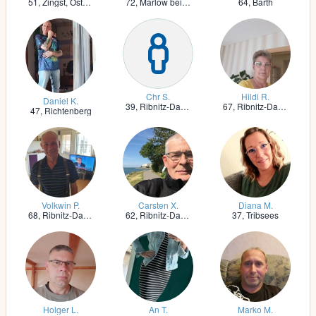
51,
Zingst, Ostseebad
72,
Marlow bei Ribnitz-Damgarten
64,
Barth
Chr S.
Hildi R.
Daniel K.
39,
Ribnitz-Damgarten
67,
Ribnitz-Damgarten
47,
Richtenberg
Volkwin P.
Carsten X.
Diana M.
68,
Ribnitz-Damgarten
62,
Ribnitz-Damgarten
37,
Tribsees
Holger L.
An T.
Marko M.