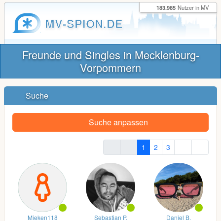
183.985
Nutzer in MV
MV-SPION.DE
Freunde und Singles in Mecklenburg-
Vorpommern
Suche
Suche anpassen
1
2
3
Mieken118
Sebastian P.
Daniel B.