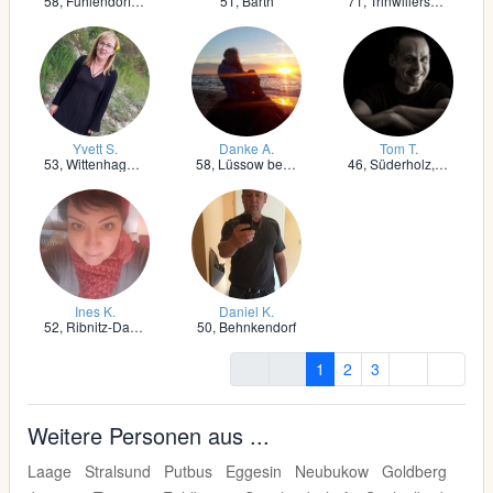
58,
Fuhlendorf, Darß
51,
Barth
71,
Trinwillershagen
Yvett S.
Danke A.
Tom T.
53,
Wittenhagen bei Grimmen
58,
Lüssow bei Stralsund
46,
Süderholz, Vorpommern
Ines K.
Daniel K.
52,
Ribnitz-Damgarten
50,
Behnkendorf
1
2
3
Weitere Personen aus ...
Laage
Stralsund
Putbus
Eggesin
Neubukow
Goldberg