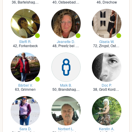
36,
Bartelshagen II bei Barth
40,
Ostseebad Prerow
46,
Drechow
Steffi R.
Jeanette D.
Gisela W.
42,
Forkenbeck
48,
Preetz bei Stralsund
72,
Zingst, Ostseebad
Bärbel V.
Maik B.
Doc P.
63,
Grimmen
50,
Brandshagen
38,
Groß Kordshagen
Sara D.
Norbert L.
Kerstin A.