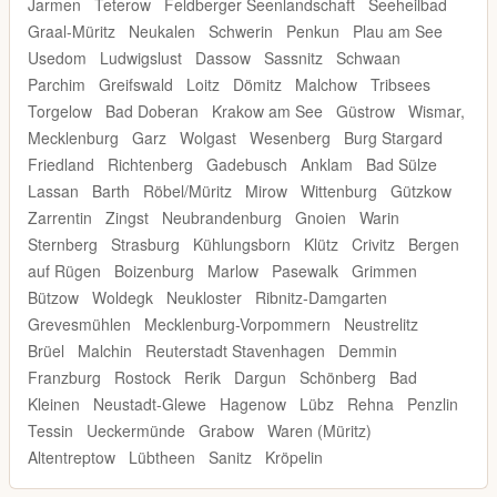
Jarmen
Teterow
Feldberger Seenlandschaft
Seeheilbad
Graal-Müritz
Neukalen
Schwerin
Penkun
Plau am See
Usedom
Ludwigslust
Dassow
Sassnitz
Schwaan
Parchim
Greifswald
Loitz
Dömitz
Malchow
Tribsees
Torgelow
Bad Doberan
Krakow am See
Güstrow
Wismar,
Mecklenburg
Garz
Wolgast
Wesenberg
Burg Stargard
Friedland
Richtenberg
Gadebusch
Anklam
Bad Sülze
Lassan
Barth
Röbel/Müritz
Mirow
Wittenburg
Gützkow
Zarrentin
Zingst
Neubrandenburg
Gnoien
Warin
Sternberg
Strasburg
Kühlungsborn
Klütz
Crivitz
Bergen
auf Rügen
Boizenburg
Marlow
Pasewalk
Grimmen
Bützow
Woldegk
Neukloster
Ribnitz-Damgarten
Grevesmühlen
Mecklenburg-Vorpommern
Neustrelitz
Brüel
Malchin
Reuterstadt Stavenhagen
Demmin
Franzburg
Rostock
Rerik
Dargun
Schönberg
Bad
Kleinen
Neustadt-Glewe
Hagenow
Lübz
Rehna
Penzlin
Tessin
Ueckermünde
Grabow
Waren (Müritz)
Altentreptow
Lübtheen
Sanitz
Kröpelin